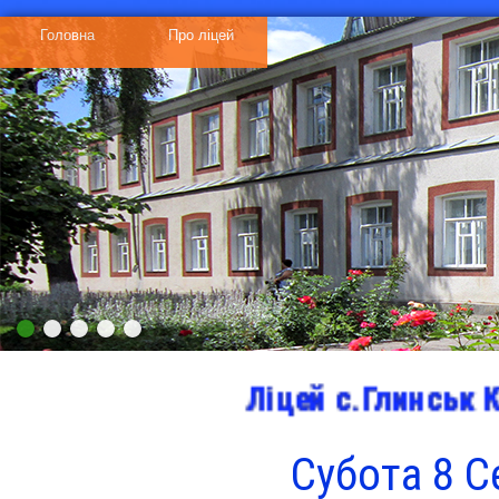
Головна
Про ліцей
ᅠᅠᅠᅠᅠ
ᅠᅠᅠᅠᅠ
Ліцей с.Глинськ Кал
Субота 8 С