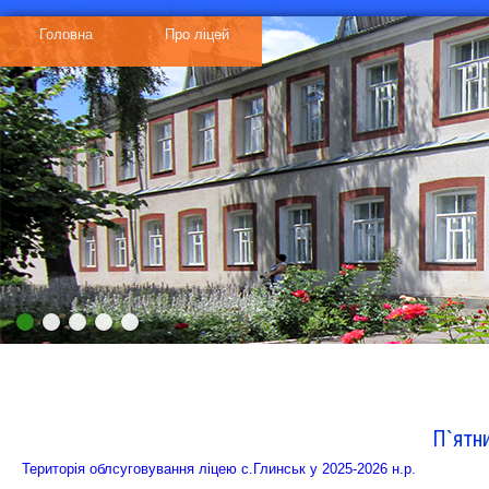
Головна
Про ліцей
ᅠᅠᅠᅠᅠ
ᅠᅠᅠᅠᅠ
П`ятни
Територія облсуговування ліцею с.Глинськ у 2025-2026 н.р.